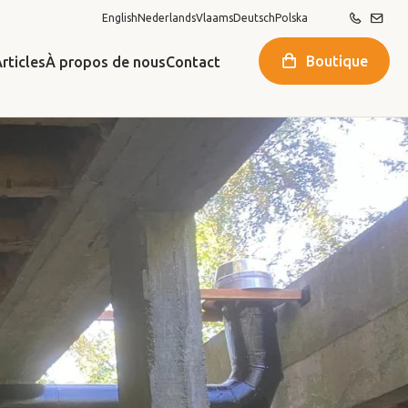
English
Nederlands
Vlaams
Deutsch
Polska
Boutique
rticles
À propos de nous
Contact