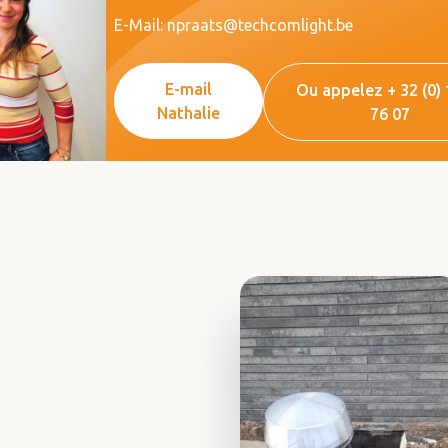
E-Mail: npraats@techcomlight.be
E-mail
Ou appelez + 32 (0) 
Nathalie
76 07