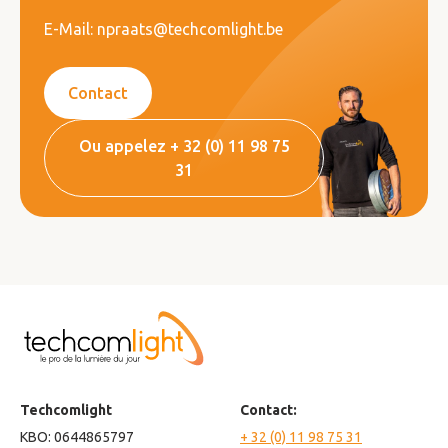
E-Mail: npraats@techcomlight.be
Contact
Ou appelez + 32 (0) 11 98 75
31
Techcomlight
Contact:
KBO: 0644865797
+ 32 (0) 11 98 75 31