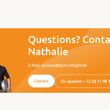
Questions? Conta
Nathalie
E-Mail: npraats@techcomlight.be
Contact
Ou appelez + 32 (0) 11 98 