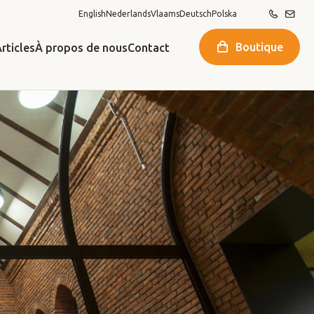
English
Nederlands
Vlaams
Deutsch
Polska
Boutique
rticles
À propos de nous
Contact