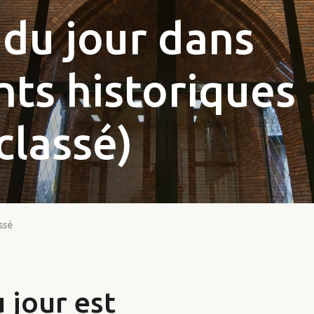
 du jour dans
nts historiques
classé)
ssé
 jour est