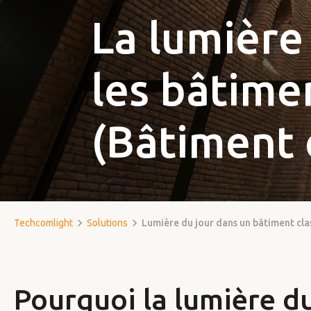
La lumière
les bâtime
(Bâtiment 
Techcomlight
Solutions
Lumière du jour dans un bâtiment cla
Pourquoi la lumière du