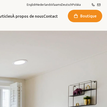
English
Nederlands
Vlaams
Deutsch
Polska
Boutique
rticles
À propos de nous
Contact