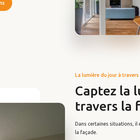
ns
La lumière du jour à travers
Captez la 
travers la 
Dans certaines situations, il 
la façade.