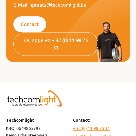
E-Mail: npraats@techcomlight.be
Contact
Ou appelez + 32 (0) 11 98 75
31
Techcomlight
Contact:
KBO: 0644865797
+ 32 (0) 11 98 75 31
Kempische Steenweg