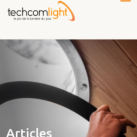
Vers
le
contenu
principal
Articles