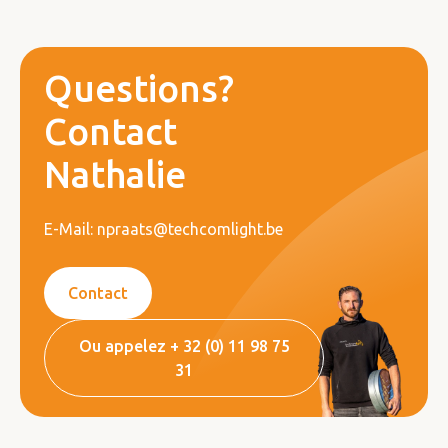
Questions?
Contact
Nathalie
E-Mail: npraats@techcomlight.be
Contact
Ou appelez + 32 (0) 11 98 75
31